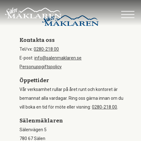
Sälja
Köpa
Kontakta oss
Tel/vx:
0280-218 00
E-post:
info@salenmaklaren.se
Om oss
Personuppgiftspolicy
Öppettider
Kontakt
Vår verksamhet rullar på året runt och kontoret är
bemannat alla vardagar. Ring oss gärna innan om du
vill boka en tid för möte eller visning:
0280-218 00
.
Sälenmäklaren
Sälenvägen 5
780 67 Sälen